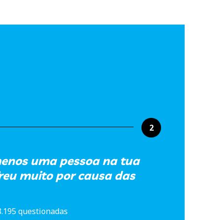
2
 menos uma pessoa na tua
freu muito por causa das
8.195 questionadas