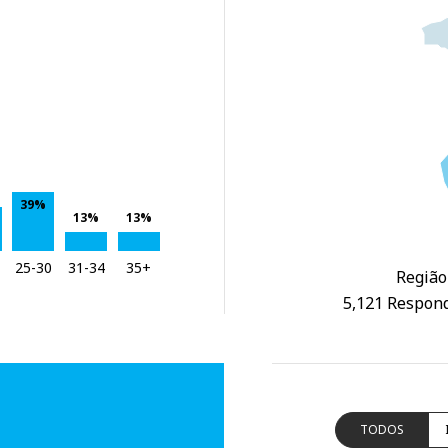
39%
13%
13%
25-30
31-34
35+
Região
5,121 Respond
TODOS