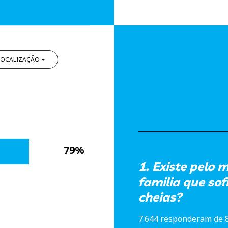
LOCALIZAÇÃO
79%
1. Existe pelo
familia que so
cheias?
7.644 responderam de 