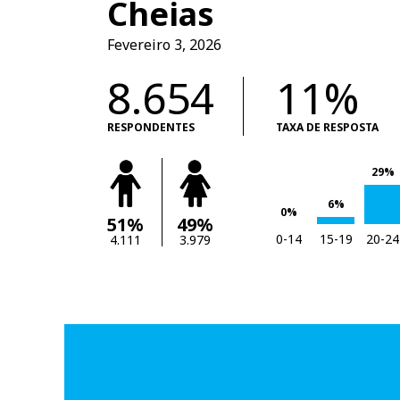
Cheias
Fevereiro 3, 2026
8.654
11%
RESPONDENTES
TAXA DE RESPOSTA
29%
6%
0%
51%
49%
0-14
15-19
20-24
4.111
3.979