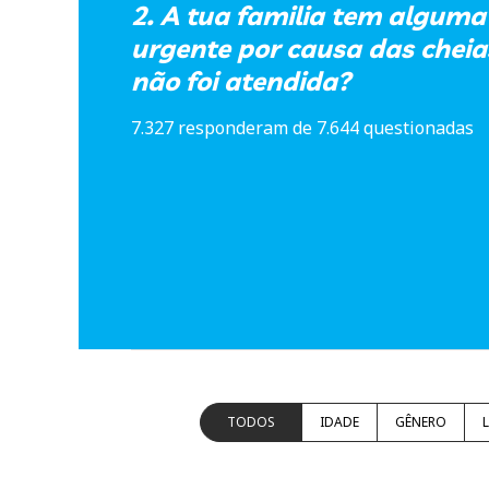
2. A tua familia tem alguma
urgente por causa das cheia
não foi atendida?
7.327 responderam de 7.644 questionadas
TODOS
IDADE
GÊNERO