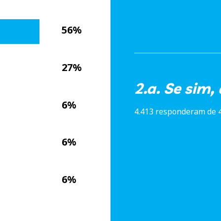
56%
27%
2.a. Se sim, 
6%
4.413 responderam de 
6%
6%