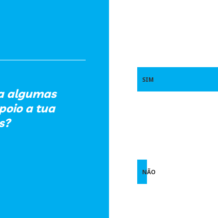
SIM
 a algumas
poio a tua
s?
NÃO