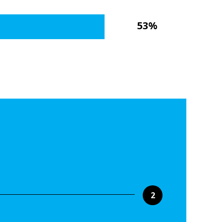
53%
2