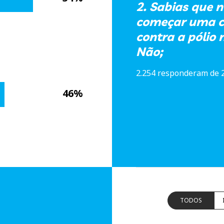
2. Sabias que n
começar uma c
contra a pólio n
Não;
2.254 responderam de 
46%
TODOS