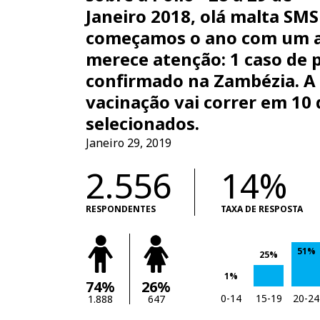
Janeiro 2018, olá malta SMS
começamos o ano com um 
merece atenção: 1 caso de p
confirmado na Zambézia. 
vacinação vai correr em 10 
selecionados.
Janeiro 29, 2019
2.556
14%
RESPONDENTES
TAXA DE RESPOSTA
51%
25%
1%
74%
26%
0-14
15-19
20-24
1.888
647