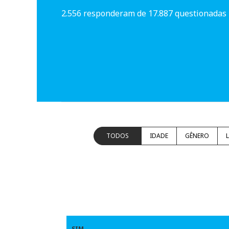
2.556 responderam de 17.887 questionadas
TODOS
IDADE
GÊNERO
SIM