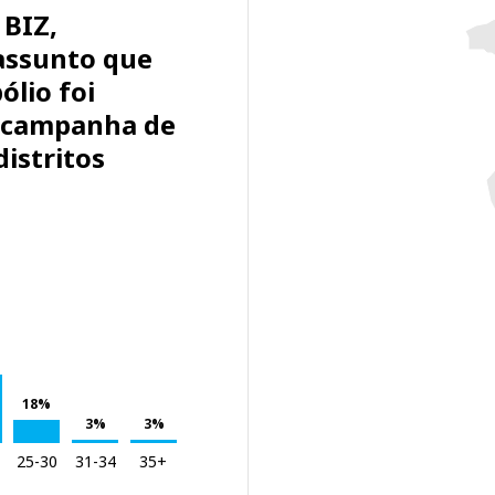
 BIZ,
assunto que
ólio foi
A campanha de
distritos
18%
3%
3%
25-30
31-34
35+