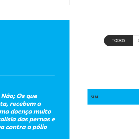
TODOS
) Não; Os que
SIM
ta, recebem a
uma doença muito
lisia das pernas e
na contra a pólio