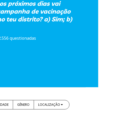
os próximos dias vai
ampanha de vacinação
o teu distrito? a) Sim; b)
2.556 questionadas
IDADE
GÊNERO
LOCALIZAÇÃO