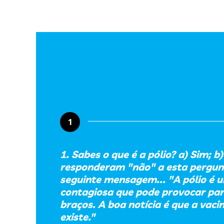
1
1. Sabes o que é a pólio? a) Sim; b
responderam "não" a esta pergun
seguinte mensagem... "A pólio é 
contagiosa que pode provocar para
braços. A boa notícia é que a vaci
existe."