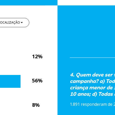
LOCALIZAÇÃO
12%
4. Quem deve ser 
56%
campanha? a) Toda
criança menor de 
10 anos; d) Todas 
8%
1.891 responderam de 