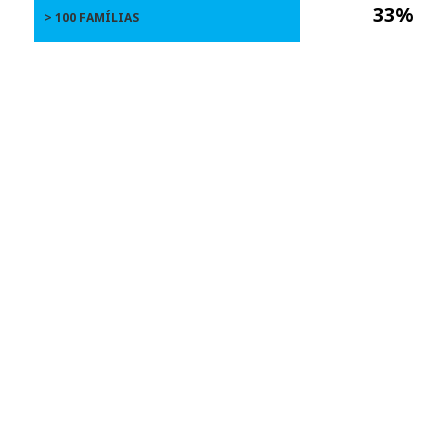
33%
> 100 FAMÍLIAS
17
14. Quantas famílias aceitam
pulverizar a sua casa?
73 responderam de 74 questionadas
TODOS
IDADE
GÊNERO
LOCALIZAÇÃO
5%