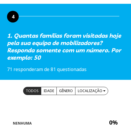
4
1. Quantas famílias foram visitadas hoje
pela sua equipa de mobilizadores?
Responda somente com um número. Por
exemplo: 50
71 responderam de 81 questionadas
TODOS
IDADE
GÊNERO
LOCALIZAÇÃO
0%
NENHUMA