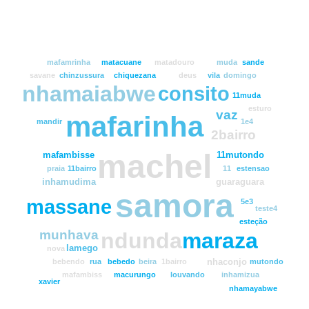
mafamrinha
matacuane
matadouro
muda
sande
savane
chinzussura
chiquezana
deus
vila
domingo
nhamaiabwe
consito
11muda
esturo
vaz
mafarinha
mandir
1e4
2bairro
machel
mafambisse
11mutondo
praia
11bairro
11
estensao
inhamudima
guaraguara
samora
massane
5e3
teste4
esteção
munhava
ndunda
maraza
lamego
nova
nhaconjo
bebendo
rua
bebedo
beira
1bairro
mutondo
mafambiss
macurungo
louvando
inhamizua
xavier
nhamayabwe