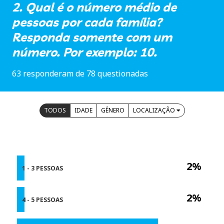
2. Qual é o número médio de
pessoas por cada família?
Responda somente com um
número. Por exemplo: 10.
63 responderam de 78 questionadas
TODOS
IDADE
GÊNERO
LOCALIZAÇÃO
2%
1 - 3 PESSOAS
2%
4 - 5 PESSOAS