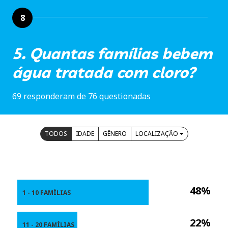
8
5. Quantas famílias bebem
água tratada com cloro?
69 responderam de 76 questionadas
TODOS
IDADE
GÊNERO
LOCALIZAÇÃO
48%
1 - 10 FAMÍLIAS
22%
11 - 20 FAMÍLIAS