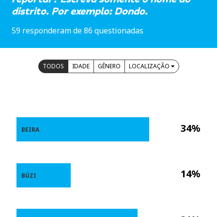
distrito. Por exemplo: Dondo.
59 responderam de 86 questionadas
TODOS
IDADE
GÊNERO
LOCALIZAÇÃO
34%
BEIRA
14%
BÚZI