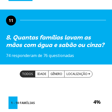
11
8. Quantas famílias lavam as
mãos com água e sabão ou cinza?
74 responderam de 76 questionadas
TODOS
IDADE
GÊNERO
LOCALIZAÇÃO
4%
1 - 10 FAMÍLIAS