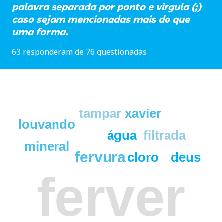
palavra separada por ponto e virgula (;)
caso sejam mencionadas mais do que
uma forma.
63 responderam de 76 questionadas
tampar
xavier
louvando
água
filtrada
mineral
fervura
cloro
deus
ferver