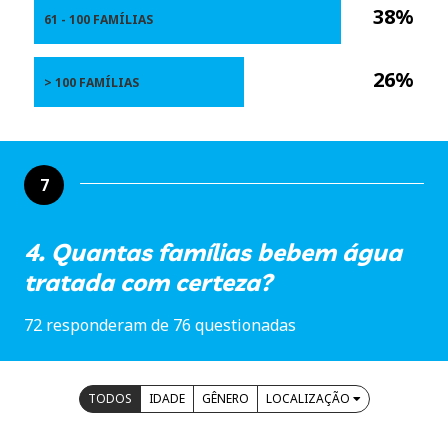
38%
61 - 100 FAMÍLIAS
26%
> 100 FAMÍLIAS
7
4. Quantas famílias bebem água
tratada com certeza?
72 responderam de 76 questionadas
TODOS
IDADE
GÊNERO
LOCALIZAÇÃO