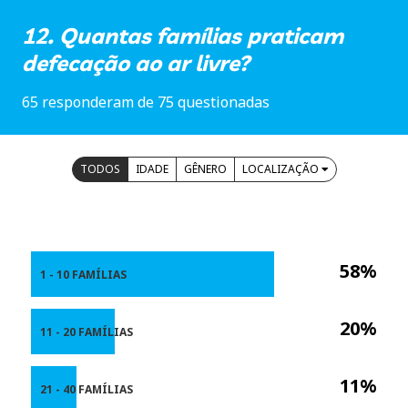
12. Quantas famílias praticam
defecação ao ar livre?
65 responderam de 75 questionadas
TODOS
IDADE
GÊNERO
LOCALIZAÇÃO
58%
1 - 10 FAMÍLIAS
20%
11 - 20 FAMÍLIAS
11%
21 - 40 FAMÍLIAS