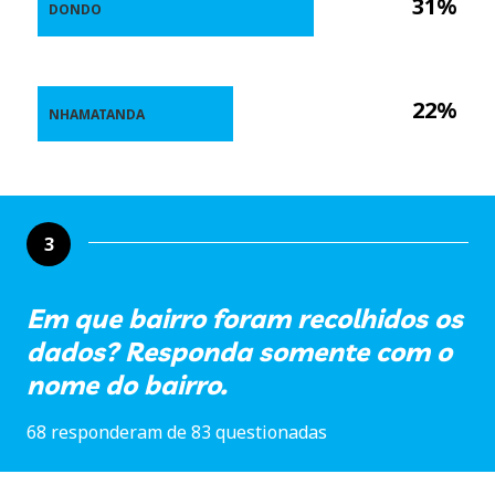
31%
DONDO
22%
NHAMATANDA
3
Em que bairro foram recolhidos os
dados? Responda somente com o
nome do bairro.
68 responderam de 83 questionadas