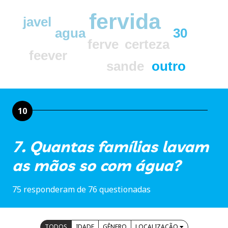
fervida
javel
agua
30
ferve
certeza
feever
sande
outro
10
7. Quantas famílias lavam
as mãos so com água?
75 responderam de 76 questionadas
TODOS
IDADE
GÊNERO
LOCALIZAÇÃO