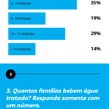
35%
6 - 7 PESSOAS
19%
8 - 9 PESSOAS
29%
10 - 11 PESSOAS
14%
> 11 PESSOAS
6
3. Quantas famílias bebem água
tratada? Responda somente com
um número.