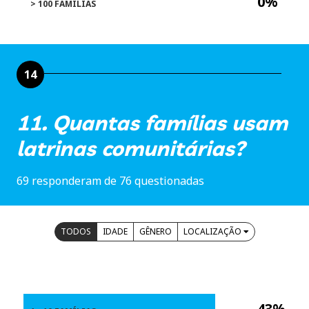
0%
> 100 FAMÍLIAS
14
11. Quantas famílias usam
latrinas comunitárias?
69 responderam de 76 questionadas
TODOS
IDADE
GÊNERO
LOCALIZAÇÃO
43%