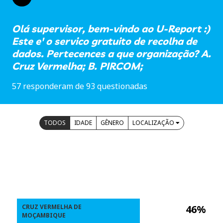
Olá supervisor, bem-vindo ao U-Report :)
Este e' o servico gratuito de recolha de
dados. Pertecences a que organização? A.
Cruz Vermelha; B. PIRCOM;
57 responderam de 93 questionadas
TODOS
IDADE
GÊNERO
LOCALIZAÇÃO
CRUZ VERMELHA DE
46%
MOÇAMBIQUE