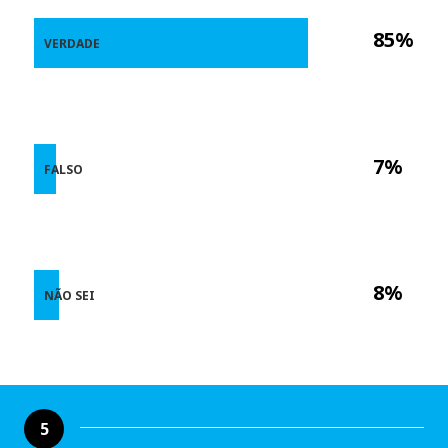
85%
VERDADE
7%
FALSO
8%
NÃO SEI
5