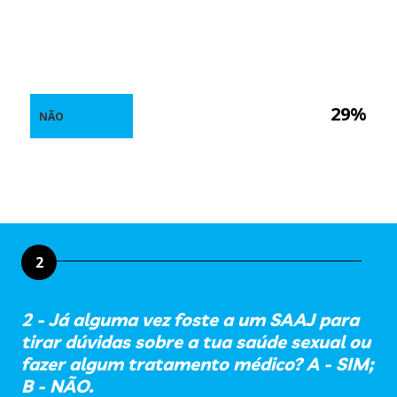
29%
NÃO
2
2 - Já alguma vez foste a um SAAJ para
tirar dúvidas sobre a tua saúde sexual ou
fazer algum tratamento médico? A - SIM;
B - NÃO.