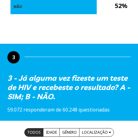
52%
NÃO
3
3 - Já alguma vez fizeste um teste
de HIV e recebeste o resultado? A -
SIM; B - NÃO.
59.072 responderam de 60.248 questionadas
TODOS
IDADE
GÊNERO
LOCALIZAÇÃO