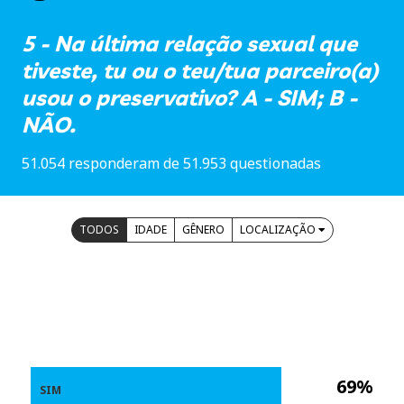
5 - Na última relação sexual que
tiveste, tu ou o teu/tua parceiro(a)
usou o preservativo? A - SIM; B -
NÃO.
51.054 responderam de 51.953 questionadas
TODOS
IDADE
GÊNERO
LOCALIZAÇÃO
69%
SIM