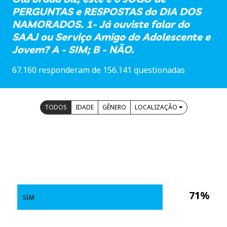
PERGUNTAS e RESPOSTAS do DIA DOS
NAMORADOS. 1- Já ouviste falar do
SAAJ ou Serviço Amigo do Adolescente e
Jovem? A - SIM; B - NÃO.
67.160 responderam de 156.141 questionadas
TODOS
IDADE
GÊNERO
LOCALIZAÇÃO
71%
SIM