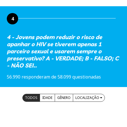
4
4 - Jovens podem reduzir o risco de
apanhar o HIV se tiverem apenas 1
parceiro sexual e usarem sempre o
preservativo? A - VERDADE; B - FALSO; C
- NÃO SEI..
56.990 responderam de 58.099 questionadas
TODOS
IDADE
GÊNERO
LOCALIZAÇÃO