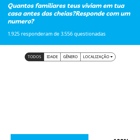
Quantos familiares teus viviam em tua
casa antes das cheias?Responde com um
numero?
1.925 responderam de 3.556 questionadas
TODOS
IDADE
GÊNERO
LOCALIZAÇÃO