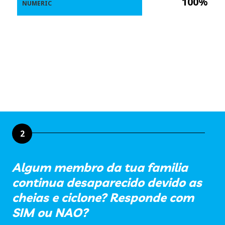
100%
NUMERIC
2
Algum membro da tua familia
continua desaparecido devido as
cheias e ciclone? Responde com
SIM ou NAO?