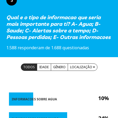
5
Qual e o tipo de informacao que seria
mais importante para ti? A- Agua; B-
Saude; C- Alertas sobre a tempo; D-
Pessoas perdidas; E- Outras informacoes
1.588 responderam de 1.688 questionadas
TODOS
IDADE
GÊNERO
LOCALIZAÇÃO
10%
INFORMACOES SOBRE AGUA