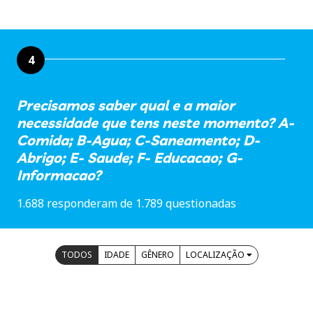
4
Precisamos saber qual e a maior
necessidade que tens neste momento? A-
Comida; B-Agua; C-Saneamento; D-
Abrigo; E- Saude; F- Educacao; G-
Informacao?
1.688 responderam de 1.789 questionadas
TODOS
IDADE
GÊNERO
LOCALIZAÇÃO