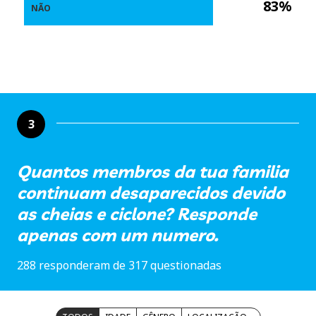
83%
NÃO
3
Quantos membros da tua familia
continuam desaparecidos devido
as cheias e ciclone? Responde
apenas com um numero.
288 responderam de 317 questionadas