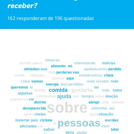
receber?
162 responderam de 196 questionadas
situacao
mundo
quero
nhamatanda
noticias
alimento
mi
afetados
casa
ajudado
aviso
perdido
toda
perderao
vao
saúde
dinheiro
estado
outras
cheia
acerca
aqui
coisa
vamos
onde
receber
rede
energia
buzi
perdidas
queremos
la
ter
comida
gostaria
familia
todo
todos
algumas
ajuda
tempo
informacao
nao
aulas
doação
populacao
vai
sobre
distrito
abrigo
vida
vitimas
desaparecida
alimentar
qui
apoio
cheias
agua
situação
pessoas
material
pais
ciclone
escolas
ja
afectadas
ser
viver
saber
total
beira
ajudar