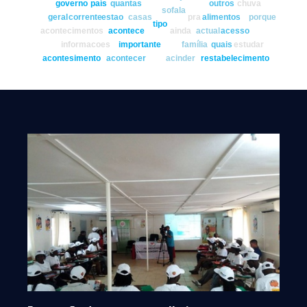
governo
país
quantas
outros
chuva
sofala
geral
corrente
estao
casas
pra
alimentos
porque
tipo
acontecimentos
acontece
ainda
actual
acesso
informacoes
importante
família
quais
estudar
acontesimento
acontecer
acinder
restabelecimento