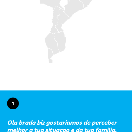
1
Ola brada biz gostariamos de perceber
melhor a tua situacao e da tua familia.