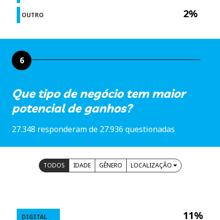
2%
OUTRO
6
Que tipo de negócio tem maior
potencial de ganhos?
27.348 responderam de 27.936 questionadas
TODOS
IDADE
GÊNERO
LOCALIZAÇÃO
11%
DIGITAL