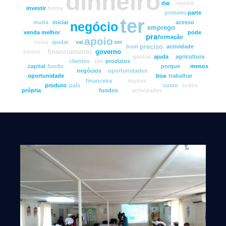
dinheiro
dar
vender
investir
forma
primeiro
parte
ter
muita
iniciar
acesso
negócio
emprego
venda
melhor
pode
pra
formação
apoio
coisa
ajudar
vai
ser
preciso
bom
actividade
financiamento
governo
pouco
ganhar
ajuda
agricultura
clientes
sim
produtos
capital
fundo
porque
menos
negócios
oportunidades
oportunidade
boa
trabalhar
financeira
muitos
produto
país
custo
todos
própria
fundos
actividades