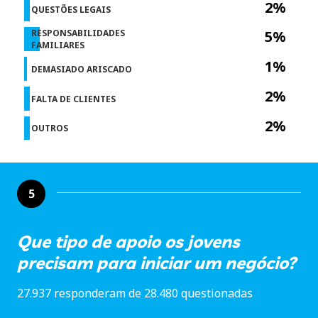
2%
QUESTÕES LEGAIS
RESPONSABILIDADES
5%
FAMILIARES
1%
DEMASIADO ARISCADO
2%
FALTA DE CLIENTES
2%
OUTROS
5
Que tipo de apoio os jovens
precisam para iniciar um negócio?
27.937 responderam de 28.480 questionadas