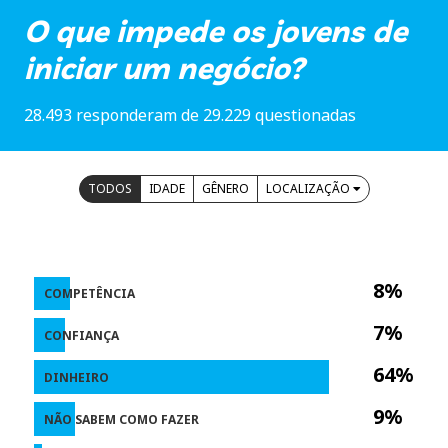
O que impede os jovens de
iniciar um negócio?
28.493 responderam de 29.229 questionadas
TODOS
IDADE
GÊNERO
LOCALIZAÇÃO
8%
COMPETÊNCIA
7%
CONFIANÇA
64%
DINHEIRO
9%
NÃO SABEM COMO FAZER