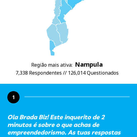
Nampula
Região mais ativa:
7,338 Respondentes // 126,014 Questionados
1
Ola Brada Biz! Este inquerito de 2
minutos é sobre o que achas de
empreendedorismo. As tuas respostas