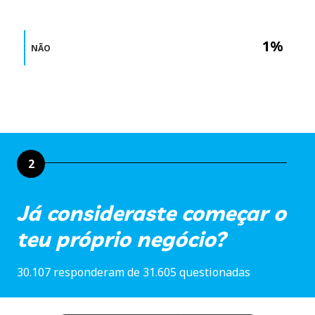
1%
NÃO
2
Já consideraste começar o
teu próprio negócio?
30.107 responderam de 31.605 questionadas