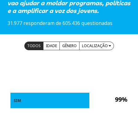
vao ajudar a moldar programas, políticas
e a amplificar a voz dos jovens.
31.977 responderam de 605.436 questionadas
TODOS
IDADE
GÊNERO
LOCALIZAÇÃO
99%
SIM