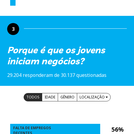
3
Porque é que os jovens
iniciam negócios?
29.204 responderam de 30.137 questionadas
TODOS
IDADE
GÊNERO
LOCALIZAÇÃO
FALTA DE EMPREGOS
56%
DECENTES