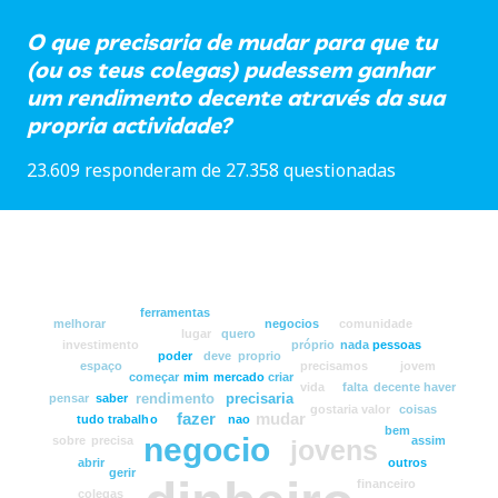
O que precisaria de mudar para que tu
(ou os teus colegas) pudessem ganhar
um rendimento decente através da sua
propria actividade?
23.609 responderam de 27.358 questionadas
ferramentas
melhorar
negocios
comunidade
lugar
quero
investimento
próprio
nada
pessoas
poder
deve
proprio
espaço
precisamos
jovem
começar
mim
mercado
criar
vida
falta
decente
haver
rendimento
precisaria
pensar
saber
gostaria
valor
coisas
fazer
mudar
tudo
trabalho
nao
bem
negocio
sobre
precisa
assim
jovens
abrir
outros
gerir
financeiro
colegas