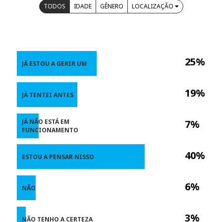
TODOS
IDADE
GÊNERO
LOCALIZAÇÃO
25%
JÁ ESTOU A GERIR UM
19%
JÁ TENTEI ANTES
JÁ NÃO ESTÁ EM
7%
FUNCIONAMENTO
40%
ESTOU A PENSAR NISSO
6%
NÃO
3%
NÃO TENHO A CERTEZA