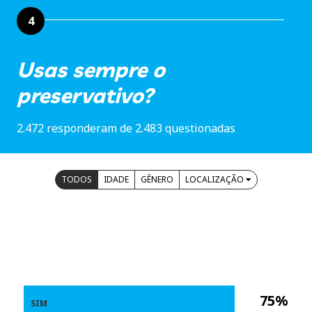
4
Usas sempre o
preservativo?
2.472 responderam de 2.483 questionadas
TODOS
IDADE
GÊNERO
LOCALIZAÇÃO
75%
SIM