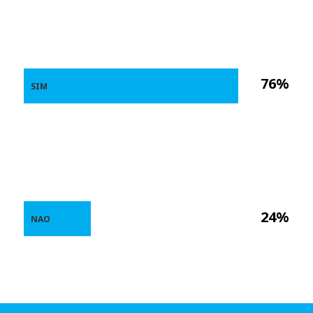
76%
SIM
24%
NAO