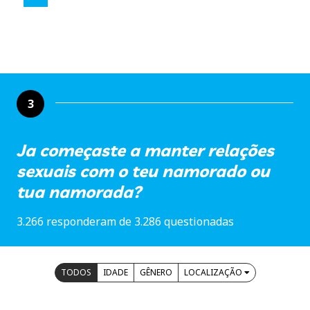
3
Ja começaste a manter relações
sexuais com o teu namorado ou
tua namorada?
3.266 responderam de 3.286 questionadas
TODOS
IDADE
GÊNERO
LOCALIZAÇÃO