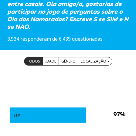
entre casais. Ola amigo/a, gostarias de
participar no jogo de perguntas sobre o
Dia dos Namorados? Escreve S se SIM e N
se NAO.
3.934 responderam de 6.439 questionadas
TODOS
IDADE
GÊNERO
LOCALIZAÇÃO
97%
SIM