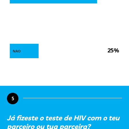
25%
NAO
5
Já fizeste o teste de HIV com o teu
parceiro ou tua parceira?