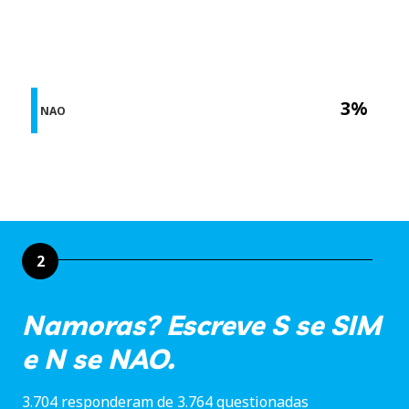
3%
NAO
2
Namoras? Escreve S se SIM
e N se NAO.
3.704 responderam de 3.764 questionadas